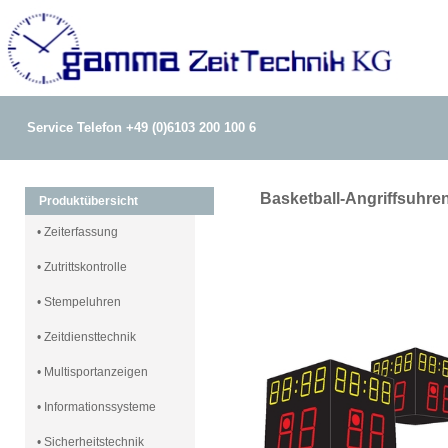
Service Telefon +49 (0)6103 200 100 6
Basketball-Angriffsuhre
Produktübersicht
• Zeiterfassung
• Zutrittskontrolle
• Stempeluhren
• Zeitdiensttechnik
• Multisportanzeigen
• Informationssysteme
• Sicherheitstechnik