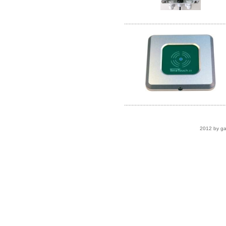
...................................................................
...................................................................
2012 by ga