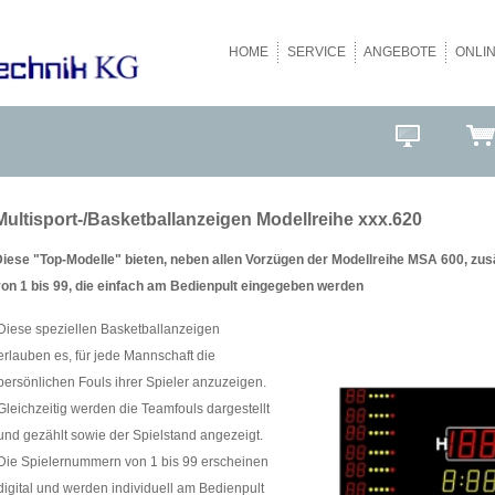
HOME
SERVICE
ANGEBOTE
ONLI
Multisport-/Basketballanzeigen Modellreihe xxx.620
iese "Top-Modelle" bieten, neben allen Vorzügen der Modellreihe MSA 600, zus
on 1 bis 99, die einfach am Bedienpult eingegeben werden
Diese speziellen Basketballanzeigen
erlauben es, für jede Mannschaft die
persönlichen Fouls ihrer Spieler anzuzeigen.
Gleichzeitig werden die Teamfouls dargestellt
und gezählt sowie der Spielstand angezeigt.
Die Spielernummern von 1 bis 99 erscheinen
digital und werden individuell am Bedienpult