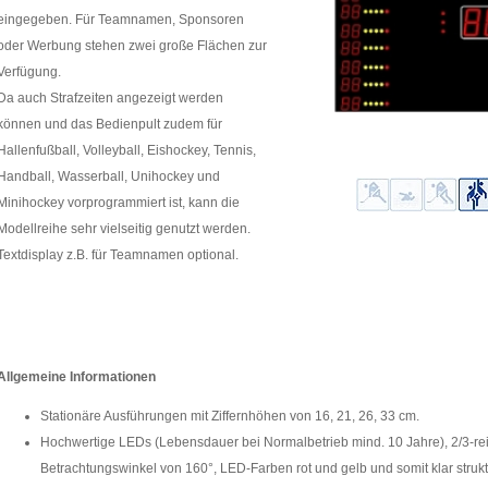
eingegeben. Für Teamnamen, Sponsoren
oder Werbung stehen zwei große Flächen zur
Verfügung.
Da auch Strafzeiten angezeigt werden
können und das Bedienpult zudem für
Hallenfußball, Volleyball, Eishockey, Tennis,
Handball, Wasserball, Unihockey und
Minihockey vorprogrammiert ist, kann die
Modellreihe sehr vielseitig genutzt werden.
Textdisplay z.B. für Teamnamen optional.
Allgemeine Informationen
Stationäre Ausführungen mit Ziffernhöhen von 16, 21, 26, 33 cm.
Hochwertige LEDs (Lebensdauer bei Normalbetrieb mind. 10 Jahre), 2/3-rei
Betrachtungswinkel von 160°, LED-Farben rot und gelb und somit klar strukt