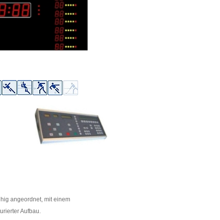
hig angeordnet, mit einem
urierter Aufbau.