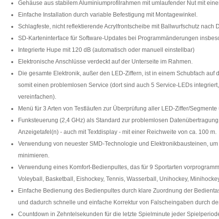
Gehäuse aus stabilem Aluminiumprofilrahmen mit umlaufender Nut mit eine
Einfache Installation durch variable Befestigung mit Montagewinkel.
Schlagfeste, nicht reflektierende Acrylfrontscheibe mit Ballwurfschutz nach D
SD-Karteninterface für Software-Updates bei Programmänderungen insbes
Integrierte Hupe mit 120 dB (automatisch oder manuell einstellbar)
Elektronische Anschlüsse verdeckt auf der Unterseite im Rahmen.
Die gesamte Elektronik, außer den LED-Ziffern, ist in einem Schubfach auf d
somit einen problemlosen Service (dort sind auch 5 Service-LEDs integriert
vereinfachen).
Menü für 3 Arten von Testläufen zur Überprüfung aller LED-Ziffer/Segmente
Funksteuerung (2,4 GHz) als Standard zur problemlosen Datenübertragung
Anzeigetafel(n) - auch mit Textdisplay - mit einer Reichweite von ca. 100 m.
Verwendung von neuester SMD-Technologie und Elektronikbausteinen, um di
minimieren.
Verwendung eines Komfort-Bedienpultes, das für 9 Sportarten vorprogrammier
Voleyball, Basketball, Eishockey, Tennis, Wasserball, Unihockey, Minihocke
Einfache Bedienung des Bedienpultes durch klare Zuordnung der Bedienta
und dadurch schnelle und einfache Korrektur von Falscheingaben durch de
Countdown in Zehntelsekunden für die letzte Spielminute jeder Spielperiod