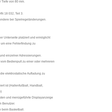
r Tiefe von 80 mm.
IN 18 032, Teil 3.
ondere bei Spielregeländerungen.
er Unterseite platziert und ermöglicht
, um eine Fehlerfindung zu
 und einzelner Adressierungen.
 vom Bedienpult zu einer oder mehreren
e elektrostatische Aufladung zu
t ist (Hallenfußball, Handball,
y)
sten und menügeführte Displayanzeige
n Benutzer.
e beim Basketball.