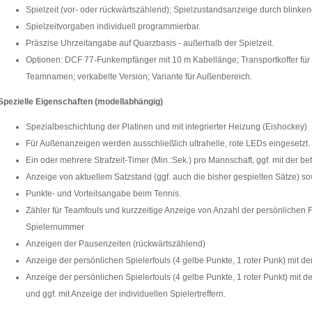
Spielzeit (vor- oder rückwärtszählend); Spielzustandsanzeige durch blink
Spielzeitvorgaben individuell programmierbar.
Präszise Uhrzeitangabe auf Quarzbasis - außerhalb der Spielzeit.
Optionen: DCF 77-Funkempfänger mit 10 m Kabellänge; Transportkoffer für K
Teamnamen; verkabelte Version; Variante für Außenbereich.
Spezielle Eigenschaften (modellabhängig)
Spezialbeschichtung der Platinen und mit integrierter Heizung (Eishockey)
Für Außenanzeigen werden ausschließlich ultrahelle, rote LEDs eingesetzt.
Ein oder mehrere Strafzeit-Timer (Min.:Sek.) pro Mannschaft, ggf. mit der 
Anzeige von aktuellem Satzstand (ggf. auch die bisher gespielten Sätze) so
Punkte- und Vorteilsangabe beim Tennis.
Zähler für Teamfouls und kurzzeitige Anzeige von Anzahl der persönlichen F
Spielernummer
Anzeigen der Pausenzeiten (rückwärtszählend)
Anzeige der persönlichen Spielerfouls (4 gelbe Punkte, 1 roter Punk) mit d
Anzeige der persönlichen Spielerfouls (4 gelbe Punkte, 1 roter Punkt) mit 
und ggf. mit Anzeige der individuellen Spielertreffern.