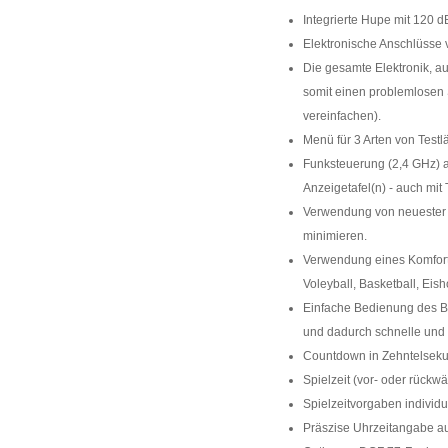
Integrierte Hupe mit 120 d
Elektronische Anschlüsse 
Die gesamte Elektronik, au
somit einen problemlosen S
vereinfachen).
Menü für 3 Arten von Test
Funksteuerung (2,4 GHz) 
Anzeigetafel(n) - auch mit 
Verwendung von neuester S
minimieren.
Verwendung eines Komfort-B
Voleyball, Basketball, Eis
Einfache Bedienung des B
und dadurch schnelle und 
Countdown in Zehntelsekun
Spielzeit (vor- oder rück
Spielzeitvorgaben individ
Präszise Uhrzeitangabe auf