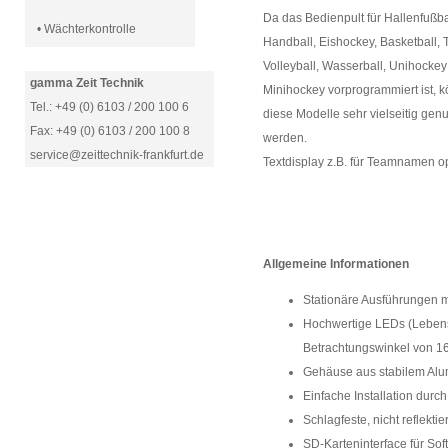
Da das Bedienpult für Hallenfußba
• Wächterkontrolle
Handball, Eishockey, Basketball, 
Volleyball, Wasserball, Unihocke
gamma Zeit Technik
Minihockey vorprogrammiert ist, 
Tel.: +49 (0) 6103 / 200 100 6
diese Modelle sehr vielseitig genu
Fax: +49 (0) 6103 / 200 100 8
werden.
service@zeittechnik-frankfurt.de
Textdisplay z.B. für Teamnamen op
Allgemeine Informationen
Stationäre Ausführungen mi
Hochwertige LEDs (Lebensd
Betrachtungswinkel von 160
Gehäuse aus stabilem Alum
Einfache Installation durc
Schlagfeste, nicht reflekti
SD-Karteninterface für S