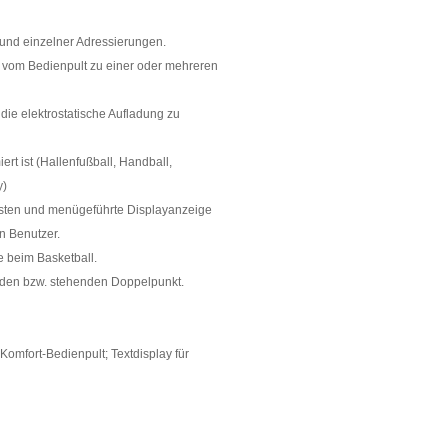
 und einzelner Adressierungen.
 vom Bedienpult zu einer oder mehreren
e elektrostatische Aufladung zu
t ist (Hallenfußball, Handball,
y)
sten und menügeführte Displayanzeige
n Benutzer.
e beim Basketball.
enden bzw. stehenden Doppelpunkt.
omfort-Bedienpult; Textdisplay für