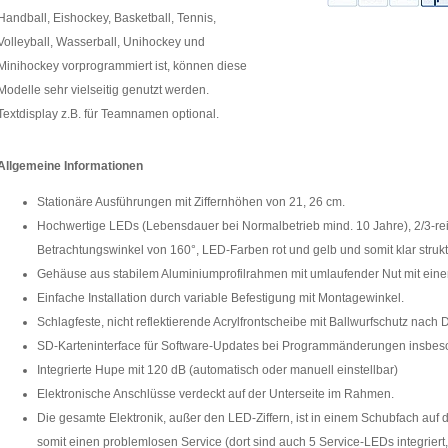
Handball, Eishockey, Basketball, Tennis,
Volleyball, Wasserball, Unihockey und
Minihockey vorprogrammiert ist, können diese
Modelle sehr vielseitig genutzt werden.
Textdisplay z.B. für Teamnamen optional.
Allgemeine Informationen
Stationäre Ausführungen mit Ziffernhöhen von 21, 26 cm.
Hochwertige LEDs (Lebensdauer bei Normalbetrieb mind. 10 Jahre), 2/3-rei
Betrachtungswinkel von 160°, LED-Farben rot und gelb und somit klar strukt
Gehäuse aus stabilem Aluminiumprofilrahmen mit umlaufender Nut mit eine
Einfache Installation durch variable Befestigung mit Montagewinkel.
Schlagfeste, nicht reflektierende Acrylfrontscheibe mit Ballwurfschutz nach D
SD-Karteninterface für Software-Updates bei Programmänderungen insbes
Integrierte Hupe mit 120 dB (automatisch oder manuell einstellbar)
Elektronische Anschlüsse verdeckt auf der Unterseite im Rahmen.
Die gesamte Elektronik, außer den LED-Ziffern, ist in einem Schubfach auf d
somit einen problemlosen Service (dort sind auch 5 Service-LEDs integriert