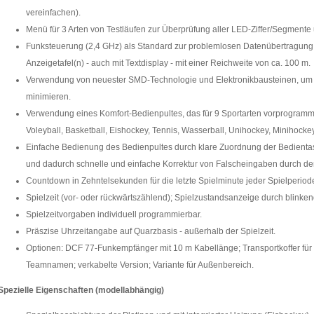
vereinfachen).
Menü für 3 Arten von Testläufen zur Überprüfung aller LED-Ziffer/Segmente
Funksteuerung (2,4 GHz) als Standard zur problemlosen Datenübertragung
Anzeigetafel(n) - auch mit Textdisplay - mit einer Reichweite von ca. 100 m.
Verwendung von neuester SMD-Technologie und Elektronikbausteinen, um di
minimieren.
Verwendung eines Komfort-Bedienpultes, das für 9 Sportarten vorprogrammier
Voleyball, Basketball, Eishockey, Tennis, Wasserball, Unihockey, Minihocke
Einfache Bedienung des Bedienpultes durch klare Zuordnung der Bedienta
und dadurch schnelle und einfache Korrektur von Falscheingaben durch de
Countdown in Zehntelsekunden für die letzte Spielminute jeder Spielperiod
Spielzeit (vor- oder rückwärtszählend); Spielzustandsanzeige durch blink
Spielzeitvorgaben individuell programmierbar.
Präszise Uhrzeitangabe auf Quarzbasis - außerhalb der Spielzeit.
Optionen: DCF 77-Funkempfänger mit 10 m Kabellänge; Transportkoffer für K
Teamnamen; verkabelte Version; Variante für Außenbereich.
Spezielle Eigenschaften (modellabhängig)