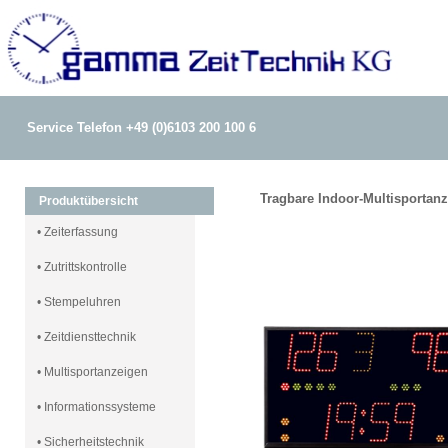
Service Telefon +49 (0)6103 200 100 6
Tragbare Indoor-Multisportanz
Produktübersicht
• Zeiterfassung
• Zutrittskontrolle
• Stempeluhren
• Zeitdiensttechnik
• Multisportanzeigen
• Informationssysteme
• Sicherheitstechnik