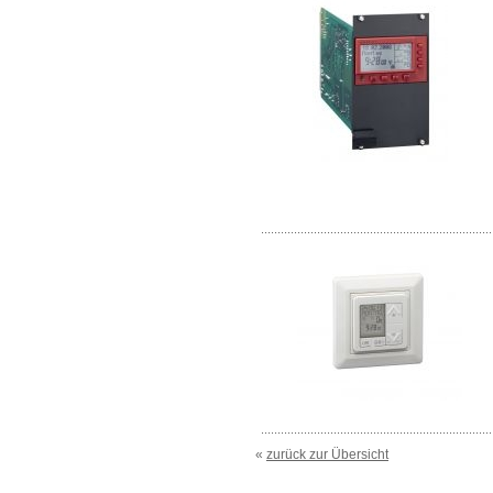
......................................................................
......................................................................
«
zurück zur Übersicht