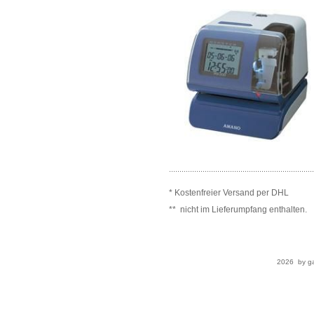
.....................................................................
* Kostenfreier Versand per DHL
** nicht im Lieferumpfang enthalten.
2026 by ga